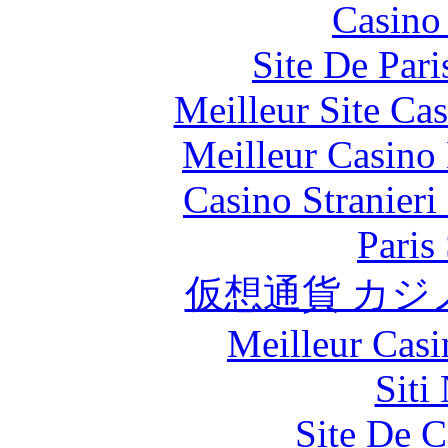
Casino 
Site De Pari
Meilleur Site Ca
Meilleur Casino
Casino Stranieri
Paris
仮想通貨 カジ
Meilleur Casi
Siti
Site De C